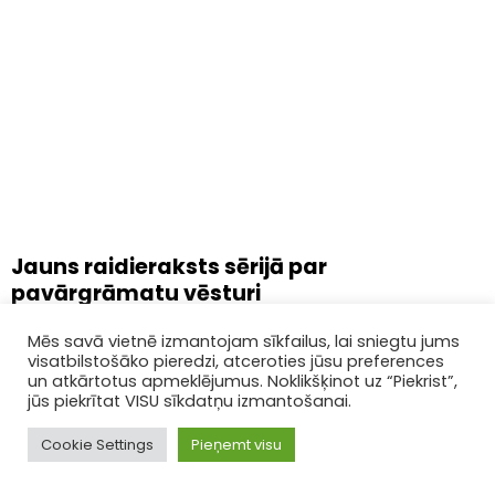
Jauns raidieraksts sērijā par
pavārgrāmatu vēsturi
Latvijas Nacionālās bibliotēkas podkāsta “Klausītava”
Mēs savā vietnē izmantojam sīkfailus, lai sniegtu jums
raidierakstā “Pavārgrāmatas un propaganda” uz
sarunu aicināju vēsturnieku Kasparu Zelli un filozofu
visatbilstošāko pieredzi, atceroties jūsu preferences
Tomu Ķenci. Runājām...
un atkārtotus apmeklējumus. Noklikšķinot uz “Piekrist”,
jūs piekrītat VISU sīkdatņu izmantošanai.
Cookie Settings
Pieņemt visu