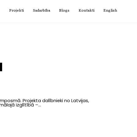
i
Projekti
Sadarbība
Blogs
Kontakti
English
a
mposmā. Projekta dalībnieki no Latvijas,
ālajā izglītībā –...