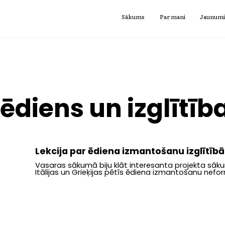
Sākums
Par mani
Jaunum
 ēdiens un izglītīb
Lekcija par ēdiena izmantošanu izglītībā
Vasaras sākumā biju klāt interesanta projekta sāku
Itālijas un Grieķijas pētīs ēdiena izmantošanu neform