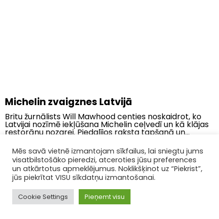
Michelin zvaigznes Latvijā
Britu žurnālists Will Mawhood centies noskaidrot, ko
Latvijai nozīmē iekļūšana Michelin ceļvedī un kā klājas
restorānu nozarei. Piedalījos raksta tapšanā un...
Mēs savā vietnē izmantojam sīkfailus, lai sniegtu jums
visatbilstošāko pieredzi, atceroties jūsu preferences
un atkārtotus apmeklējumus. Noklikšķinot uz “Piekrist”,
jūs piekrītat VISU sīkdatņu izmantošanai.
Cookie Settings
Pieņemt visu