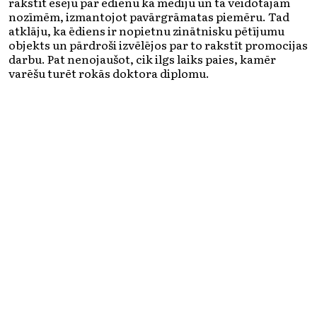
rakstīt eseju par ēdienu kā mediju un tā veidotajām
nozīmēm, izmantojot pavārgrāmatas piemēru. Tad
atklāju, ka ēdiens ir nopietnu zinātnisku pētījumu
objekts un pārdroši izvēlējos par to rakstīt promocijas
darbu. Pat nenojaušot, cik ilgs laiks paies, kamēr
varēšu turēt rokās doktora diplomu.