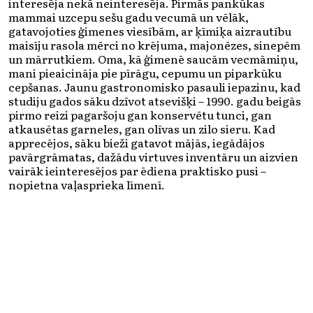
interesēja nekā neinteresēja. Pirmās pankūkas
mammai uzcepu sešu gadu vecumā un vēlāk,
gatavojoties ģimenes viesībām, ar ķīmiķa aizrautību
maisīju rasola mērci no krējuma, majonēzes, sinepēm
un mārrutkiem. Oma, kā ģimenē saucām vecmāmiņu,
mani pieaicināja pie pīrāgu, cepumu un piparkūku
cepšanas. Jaunu gastronomisko pasauli iepazinu, kad
studiju gados sāku dzīvot atsevišķi – 1990. gadu beigās
pirmo reizi pagaršoju gan konservētu tunci, gan
atkausētas garneles, gan olīvas un zilo sieru. Kad
apprecējos, sāku bieži gatavot mājās, iegādājos
pavārgrāmatas, dažādu virtuves inventāru un aizvien
vairāk ieinteresējos par ēdiena praktisko pusi –
nopietna vaļasprieka līmenī.