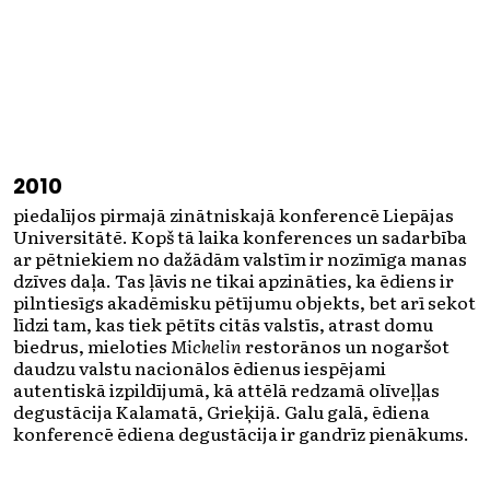
2010
piedalījos pirmajā zinātniskajā konferencē Liepājas
Universitātē. Kopš tā laika konferences un sadarbība
ar pētniekiem no dažādām valstīm ir nozīmīga manas
dzīves daļa. Tas ļāvis ne tikai apzināties, ka ēdiens ir
pilntiesīgs akadēmisku pētījumu objekts, bet arī sekot
līdzi tam, kas tiek pētīts citās valstīs, atrast domu
biedrus, mieloties
Michelin
restorānos un nogaršot
daudzu valstu nacionālos ēdienus iespējami
autentiskā izpildījumā, kā attēlā redzamā olīveļļas
degustācija Kalamatā, Grieķijā. Galu galā, ēdiena
konferencē ēdiena degustācija ir gandrīz pienākums.