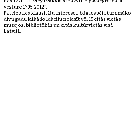
neslīkst. Latviešu valodā sarakstīto pavārgrāmatu
vēsture 1795-2012”.
Pateicoties klausītāju interesei, bija iespēja turpmāko
divu gadu laikā šo lekciju nolasīt vēl 15 citās vietās –
muzejos, bibliotēkās un citās kultūrvietās visā
Latvijā.