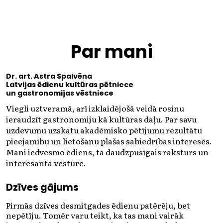
Par mani
Dr. art. Astra Spalvēna
Latvijas ēdienu kultūras pētniece
un gastronomijas vēstniece
Viegli uztveramā, arī izklaidējošā veidā rosinu
ieraudzīt gastronomiju kā kultūras daļu. Par savu
uzdevumu uzskatu akadēmisko pētījumu rezultātu
pieejamību un lietošanu plašas sabiedrības interesēs.
Mani iedvesmo ēdiens, tā daudzpusīgais raksturs un
interesantā vēsture.
Dzīves gājums
Pirmās dzīves desmitgades ēdienu patērēju, bet
nepētīju. Tomēr varu teikt, ka tas mani vairāk