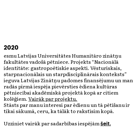
2020
esmu Latvijas Universitātes Humanitāro zinātņu
fakultātes vadošā pētniece. Projekts “Nacionālā
identitāte: gastropoētiskie aspekti. Vēsturiskais,
starpnacionālais un starpdisciplinārais konteksts”
ieguva Latvijas Zinātņu padomes finansējumu un man
radās pirmā iespēja pievērsties ēdiena kultūras
pētniecībai akadēmiskā projektā kopā ar citiem
kolēģiem.
Vairāk par projektu.
Stāsts par manu interesi par ēdienu un tā pētīšanu ir
tikai sākumā, ceru, ka tālāk to rakstīsim kopā.
Uzziniet vairāk par sadarbības iespējām
šeit.