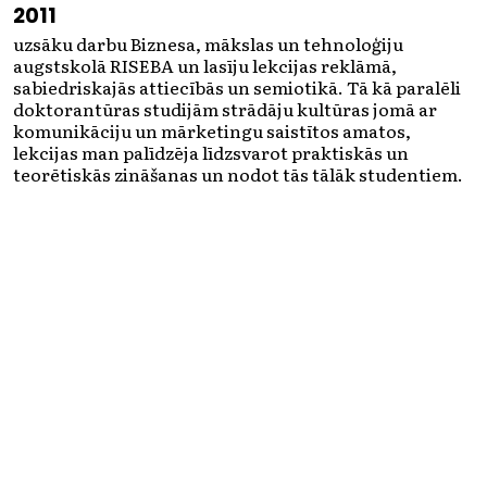
2011
uzsāku darbu Biznesa, mākslas un tehnoloģiju
augstskolā RISEBA un lasīju lekcijas reklāmā,
sabiedriskajās attiecībās un semiotikā. Tā kā paralēli
doktorantūras studijām strādāju kultūras jomā ar
komunikāciju un mārketingu saistītos amatos,
lekcijas man palīdzēja līdzsvarot praktiskās un
teorētiskās zināšanas un nodot tās tālāk studentiem.