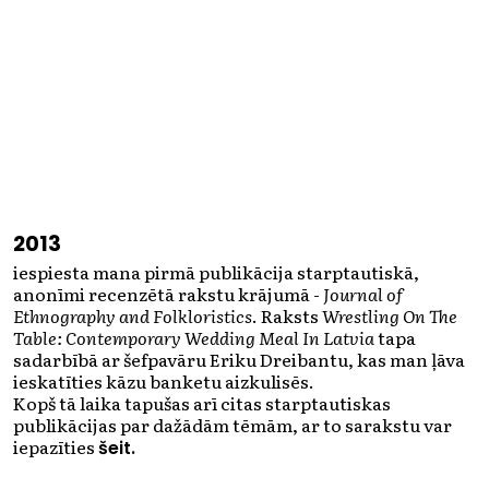
2013
iespiesta mana pirmā publikācija starptautiskā,
anonīmi recenzētā rakstu krājumā -
Journal of
Ethnography and Folkloristics
. Raksts
Wrestling On The
Table: Contemporary Wedding Meal In Latvia
tapa
sadarbībā ar šefpavāru Eriku Dreibantu, kas man ļāva
ieskatīties kāzu banketu aizkulisēs.
Kopš tā laika tapušas arī citas starptautiskas
publikācijas par dažādām tēmām, ar to sarakstu var
iepazīties
šeit.