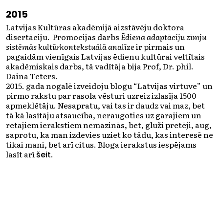
2015
Latvijas
Kultūras akadēmijā aizstāvēju doktora
disertāciju. Promocijas darbs
Ēdiena adaptāciju zīmju
sistēmās kultūrkontekstuālā analīze
ir pirmais un
pagaidām vienīgais Latvijas ēdienu kultūrai veltītais
akadēmiskais darbs, tā vadītāja bija Prof, Dr. phil.
Daina Teters.
2015. gada nogalē izveidoju blogu “Latvijas virtuve” un
pirmo rakstu par rasola vēsturi uzreiz izlasīja 1500
apmeklētāju. Nesapratu, vai tas ir daudz vai maz, bet
tā kā lasītāju atsaucība, neraugoties uz garajiem un
retajiem ierakstiem nemazinās, bet, gluži pretēji, aug,
saprotu, ka man izdevies uziet ko tādu, kas interesē ne
tikai mani, bet arī citus. Bloga ierakstus iespējams
lasīt arī
.
šeit