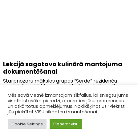
Lekcijā sagatavo kulinārā mantojuma
dokumentēšanai
Starpnozaru mākslas grupas “Serde” rezidenču
centrā Aizputē tika organizēta Novadpētniecības
skola, kurā vadīju lekciju “Kulinārā mantojuma
dokumentēšanas iespējas un interpretācijas...
Mēs savā vietnē izmantojam sīkfailus, lai sniegtu jums
visatbilstošāko pieredzi, atceroties jūsu preferences
un atkārtotus apmeklējumus. Noklikšķinot uz “Piekrist”,
jūs piekrītat VISU sīkdatņu izmantošanai.
Cookie Settings
Pieņemt visu