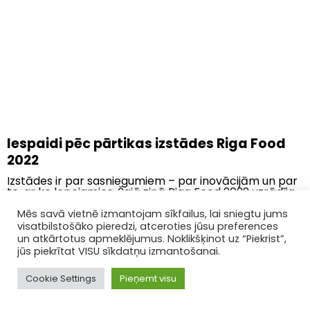
Iespaidi pēc pārtikas izstādes Riga Food
2022
Izstādes ir par sasniegumiem – par inovācijām un par
to, ar ko lepojamies. Šajā ziņā Riga Food 2022 uzrādīja
interesantu...
Mēs savā vietnē izmantojam sīkfailus, lai sniegtu jums
visatbilstošāko pieredzi, atceroties jūsu preferences
un atkārtotus apmeklējumus. Noklikšķinot uz “Piekrist”,
jūs piekrītat VISU sīkdatņu izmantošanai.
Cookie Settings
Pieņemt visu