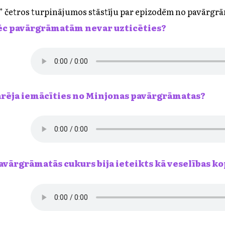
” četros turpinājumos stāstīju par epizodēm no pavārgr
pēc pavārgrāmatām nevar uzticēties?
varēja iemācīties no Minjonas pavārgrāmatas?
pavārgrāmatās cukurs bija ieteikts kā veselības k