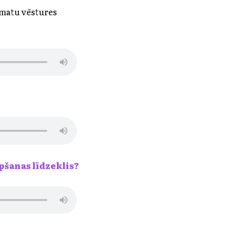
āmatu vēstures
opšanas līdzeklis?