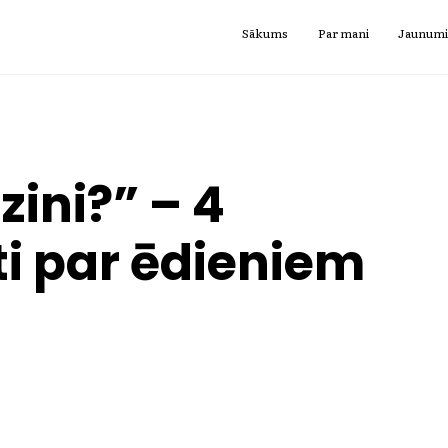
Sākums
Par mani
Jaunum
zini?” – 4
ti par ēdieniem