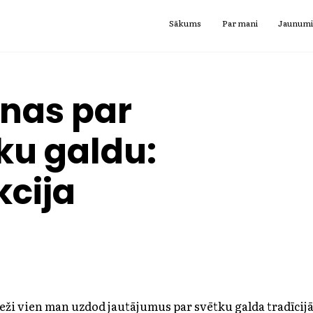
Sākums
Par mani
Jaunum
nas par
ku galdu:
kcija
eži vien man uzdod jautājumus par svētku galda tradīcijā