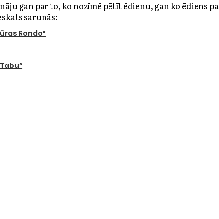
nāju gan par to, ko nozīmē pētīt ēdienu, gan ko ēdiens pa
eskats sarunās:
tūras Rondo”
 Tabu”