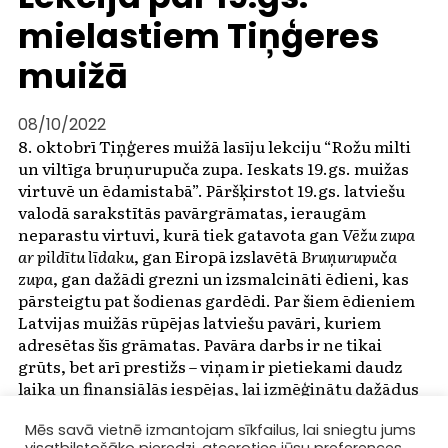
mielastiem Tiņģeres
muižā
08/10/2022
8. oktobrī Tiņģeres muižā lasīju lekciju “Rožu milti
un viltīga bruņurupuča zupa. Ieskats 19.gs. muižas
virtuvē un ēdamistabā”. Pāršķirstot 19.gs. latviešu
valodā sarakstītās pavārgrāmatas, ieraugām
neparastu virtuvi, kurā tiek gatavota gan
Vēžu zupa
ar pildītu līdaku
, gan Eiropā izslavētā
Bruņurupuča
zupa
, gan dažādi grezni un izsmalcināti ēdieni, kas
pārsteigtu pat šodienas gardēdi. Par šiem ēdieniem
Latvijas muižās rūpējas latviešu pavāri, kuriem
adresētas šīs grāmatas. Pavāra darbs ir ne tikai
grūts, bet arī prestižs – viņam ir pietiekami daudz
laika un finansiālās iespējas, lai izmēģinātu dažādus
gan no ārzemēm nākušus, gan paša izfantazētus
ēdienus. Par pavāru darbu un muižnieku
Mēs savā vietnē izmantojam sīkfailus, lai sniegtu jums