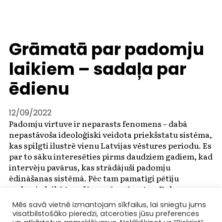
Grāmatā par padomju
laikiem – sadaļa par
ēdienu
12/09/2022
Padomju virtuve ir neparasts fenomens – dabā
nepastāvoša ideoloģiski veidota priekšstatu sistēma,
kas spilgti ilustrē vienu Latvijas vēstures periodu. Es
par to sāku interesēties pirms daudziem gadiem, kad
intervēju pavārus, kas strādājuši padomju
ēdināšanas sistēmā. Pēc tam pamatīgi pētīju
padomju laikā tapušās pavārgrāmatas. Daļa no
maniem secinājumiem iekļauti šajā grāmatā.
Mēs savā vietnē izmantojam sīkfailus, lai sniegtu jums
visatbilstošāko pieredzi, atceroties jūsu preferences
Vairāk par grāmatu:
http://aminori.lv/gramatu-