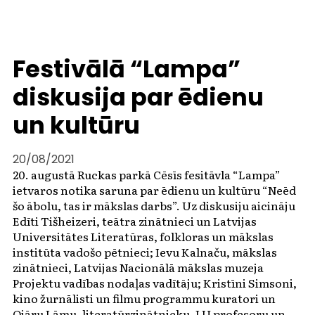
Festivālā “Lampa”
diskusija par ēdienu
un kultūru
20/08/2021
20. augustā Ruckas parkā Cēsīs fesitāvla “Lampa”
ietvaros notika saruna par ēdienu un kultūru “Neēd
šo ābolu, tas ir mākslas darbs”. Uz diskusiju aicināju
Edīti Tišheizeri, teātra zinātnieci un Latvijas
Universitātes Literatūras, folkloras un mākslas
institūta vadošo pētnieci; Ievu Kalnaču, mākslas
zinātnieci, Latvijas Nacionālā mākslas muzeja
Projektu vadības nodaļas vadītāju; Kristīni Simsoni,
kino žurnālisti un filmu programmu kuratori un
Ojāru Lāmu, literatūrzinātnieku, LU profesoru un