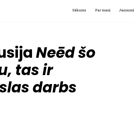
Sākums
Par mani
Jaunum
usija
Neēd šo
, tas ir
las darbs