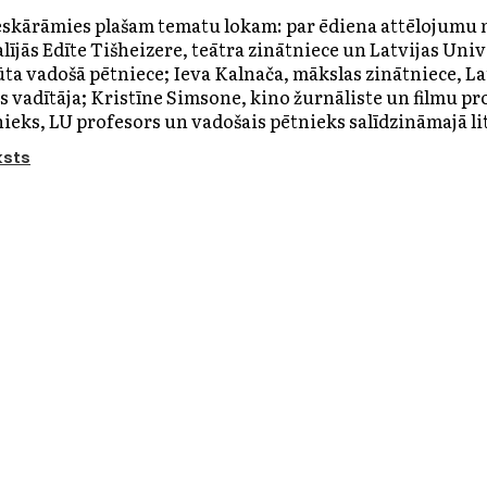
eskārāmies plašam tematu lokam: par ēdiena attēlojumu mā
lījās Edīte Tišheizere, teātra zinātniece un Latvijas Univ
ūta vadošā pētniece; Ieva Kalnača, mākslas zinātniece, L
s vadītāja; Kristīne Simsone, kino žurnāliste un filmu 
nieks, LU profesors un vadošais pētnieks salīdzināmajā l
ksts