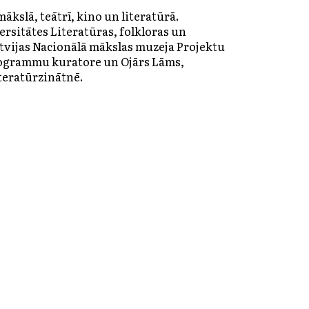
kslā, teātrī, kino un literatūrā.
ersitātes Literatūras, folkloras un
atvijas Nacionālā mākslas muzeja Projektu
programmu kuratore un Ojārs Lāms,
iteratūrzinātnē.